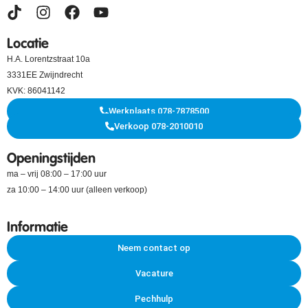
Locatie
H.A. Lorentzstraat 10a
3331EE Zwijndrecht
KVK: 86041142
Werkplaats 078-7878500
Verkoop 078-2010010
Openingstijden
ma – vrij 08:00 – 17:00 uur
za 10:00 – 14:00 uur (alleen verkoop)
Informatie
Neem contact op
Vacature
Pechhulp