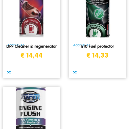
Additieven
Additieven
DPF Cleaner & regenerator
E10 Fuel protector
€
14,44
€
14,33