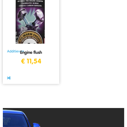
Additieven
Engine flush
€
11,54