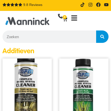
9.8 Reviews
14 dagen proefrijden bij online
bestellen
0
Additieven