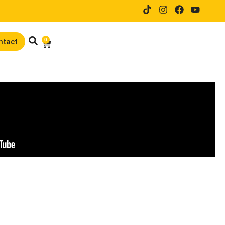
14 dagen proefrijden bij online
0
ntact