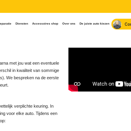
Co
eparatie
Diensten
Accessoires shop
Over ons
De juiste auto kiezen
aarna met jou wat een eventuele
rschil in kwaliteit van sommige
ijs). We bespreken na de eerste
eurt.
telijk verplichte keuring. In
ng voor elke auto. Tijdens een
op: