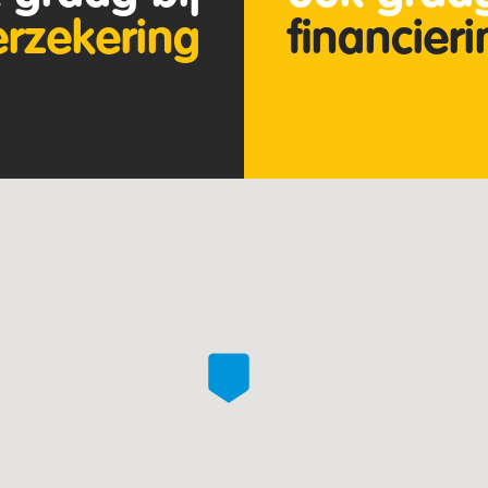
erzekering
financier