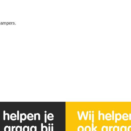
campers.
 helpen je
Wij helpe
 graag bij
ook graag