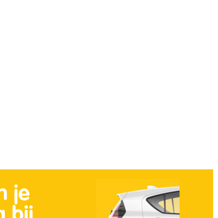
n je
 bij