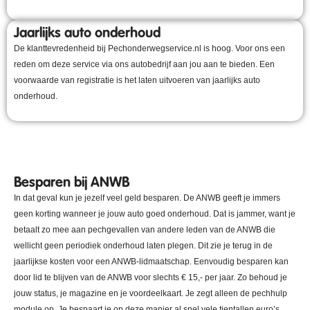
Jaarlijks auto onderhoud
De klanttevredenheid bij Pechonderwegservice.nl is hoog. Voor ons een
reden om deze service via ons autobedrijf aan jou aan te bieden. Een
voorwaarde van registratie is het laten uitvoeren van jaarlijks auto
onderhoud.
Besparen bij ANWB
In dat geval kun je jezelf veel geld besparen. De ANWB geeft je immers
geen korting wanneer je jouw auto goed onderhoud. Dat is jammer, want je
betaalt zo mee aan pechgevallen van andere leden van de ANWB die
wellicht geen periodiek onderhoud laten plegen. Dit zie je terug in de
jaarlijkse kosten voor een ANWB-lidmaatschap. Eenvoudig besparen kan
door lid te blijven van de ANWB voor slechts € 15,- per jaar. Zo behoud je
jouw status, je magazine en je voordeelkaart. Je zegt alleen de pechhulp
module op. Je bespaart je op deze manier al snel vele tientallen euro’s