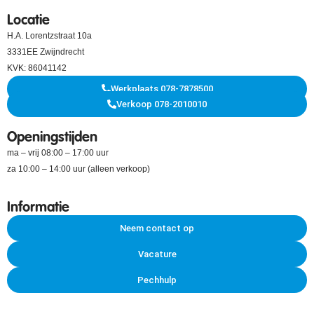
Locatie
H.A. Lorentzstraat 10a
3331EE Zwijndrecht
KVK: 86041142
Werkplaats 078-7878500
Verkoop 078-2010010
Openingstijden
ma – vrij 08:00 – 17:00 uur
za 10:00 – 14:00 uur (alleen verkoop)
Informatie
Neem contact op
Vacature
Pechhulp