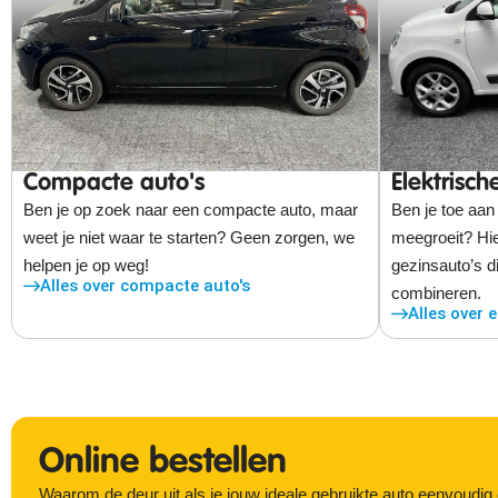
Compacte auto's
Elektrisch
Ben je op zoek naar een compacte auto, maar
Ben je toe aan
weet je niet waar te starten? Geen zorgen, we
meegroeit? Hie
helpen je op weg!
gezinsauto’s di
Alles over compacte auto's
combineren.
Alles over e
Online bestellen
Waarom de deur uit als je jouw ideale gebruikte auto eenvoudig 