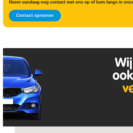
Neem vandaag nog contact met ons op of kom langs in onze
Contact opnemen
Wij
ook
v