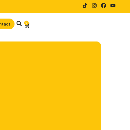
14 dagen proefrijden bij online
0
ntact