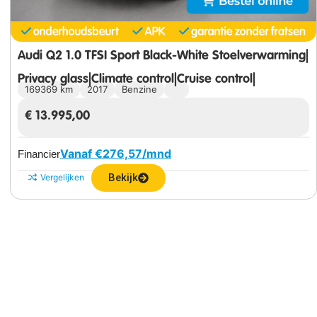
Audi Q2 1.0 TFSI Sport Black-White Stoelverwarming|
Privacy glass|Climate control|Cruise control|
169369 km
2017
Benzine
€
13.995,00
Vanaf €
276,57
/mnd
Financier
Bekijk
Vergelijken