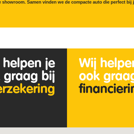
 showroom. Samen vinden we de compacte auto die perfect bij j
 helpen je
Wij helpe
 graag bij
ook graag
erzekering
financier