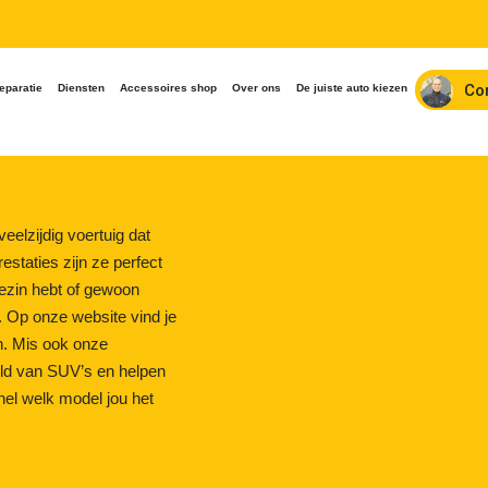
Co
eparatie
Diensten
Accessoires shop
Over ons
De juiste auto kiezen
eelzijdig voertuig dat
estaties zijn ze perfect
gezin hebt of gewoon
t. Op onze website vind je
n. Mis ook onze
reld van SUV’s en helpen
nel welk model jou het