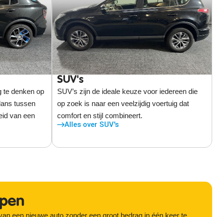
SUV's
g te denken op
SUV’s zijn de ideale keuze voor iedereen die
lans tussen
op zoek is naar een veelzijdig voertuig dat
eid van een
comfort en stijl combineert.
Alles over SUV's
open
d van een nieuwe auto zonder een groot bedrag in één keer te