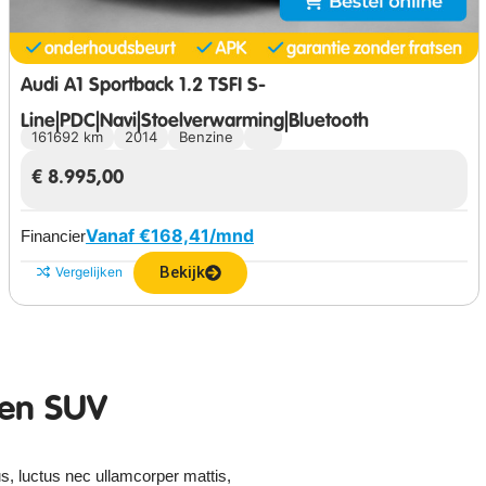
Audi A1 Sportback 1.2 TSFI S-
Line|PDC|Navi|Stoelverwarming|Bluetooth
161692 km
2014
Benzine
€
8.995,00
Vanaf €
168,41
/mnd
Financier
Bekijk
Vergelijken
een SUV
lus, luctus nec ullamcorper mattis,