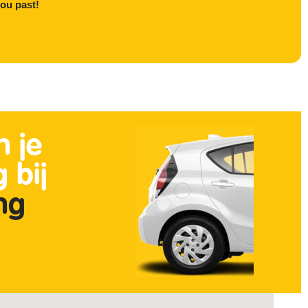
ou past!
n je
 bij
ing