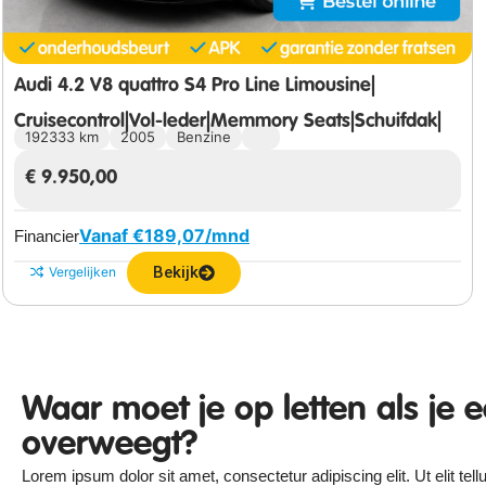
Audi 4.2 V8 quattro S4 Pro Line Limousine|
Cruisecontrol|Vol-leder|Memmory Seats|Schuifdak|
192333 km
2005
Benzine
€
9.950,00
Vanaf €
189,07
/mnd
Financier
Bekijk
Vergelijken
Waar moet je op letten als je 
overweegt?
Lorem ipsum dolor sit amet, consectetur adipiscing elit. Ut elit tel