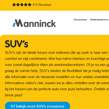
9.8 Reviews
Occasions
Onderhoud en r
SUV’s
SUV’s zijn de ideale keuze voor iedereen die op zoek is naar een v
comfort en stijl combineert. Met hun ruime interieur en krachtige pr
voor zowel dagelijkse ritten als weekendavonturen. Of je nu een 
graag de ruimte hebt, SUV’s bieden de flexibiliteit die je nodig heb
alle informatie over de nieuwste modellen en hun unieke voordele
informatieve video’s niet, waarin we je alles vertellen over de we
bij het kiezen van de perfecte auto voor jouw behoeften. Ontdek s
beste past!
Of bekijk onze SUV’s occasions