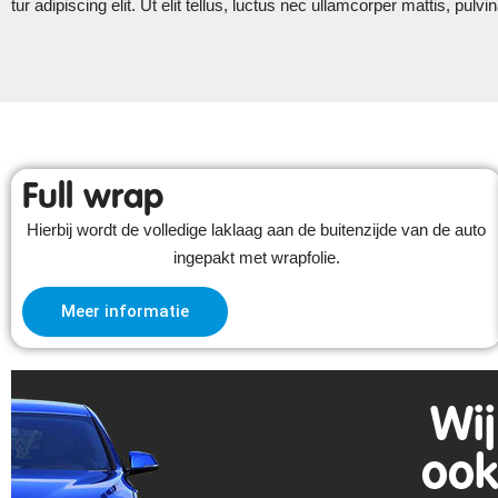
tur adipiscing elit. Ut elit tellus, luctus nec ullamcorper mattis, pulvi
Full wrap
Hierbij wordt de volledige laklaag aan de buitenzijde van de auto
ingepakt met wrapfolie.
Meer informatie
Wij
ook