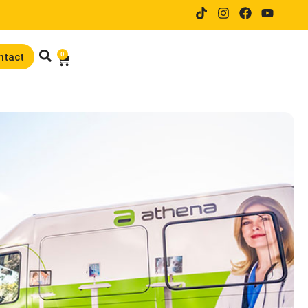
14 dagen proefrijden bij online
0
ntact