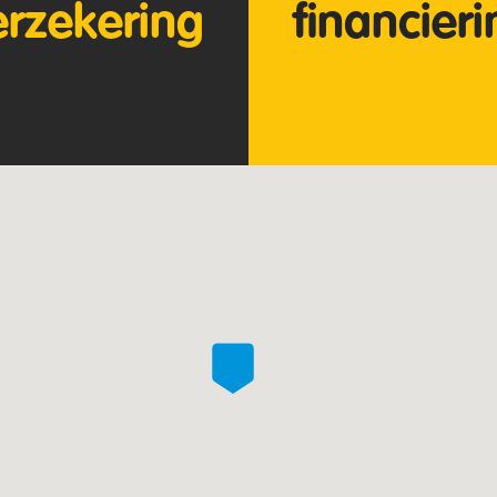
erzekering
financier