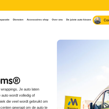
Co
eparatie
Diensten
Accessoires shop
Over ons
De juiste auto kiezen
toms®
 wrappings. Je auto laten
e auto wordt volledig of
niek die veel wordt gebruikt om
ccenten gewrapt om de auto te