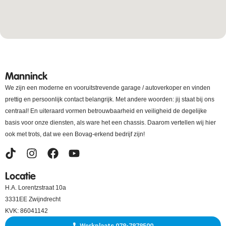
Manninck
We zijn een moderne en vooruitstrevende garage / autoverkoper en vinden
prettig en persoonlijk contact belangrijk. Met andere woorden: jij staat bij ons
centraal! En uiteraard vormen betrouwbaarheid en veiligheid de degelijke
basis voor onze diensten, als ware het een chassis. Daarom vertellen wij hier
ook met trots, dat we een Bovag-erkend bedrijf zijn!
Locatie
H.A. Lorentzstraat 10a
3331EE Zwijndrecht
KVK: 86041142
Werkplaats 078-7878500