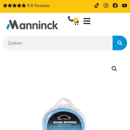
9.8 Reviews
14 dagen proefrijden bij online
bestellen
0