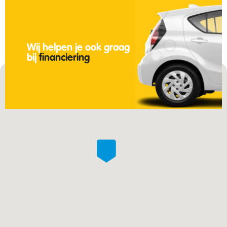
Wij helpen je ook graag
bij
financiering