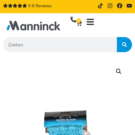
9.8 Reviews
14 dagen proefrijden bij online
bestellen
0