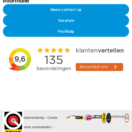
Informatie
Neem contact op
Vacature
Pechhulp
Privacy- en cookieverklaring
–
Cookie
gebruik
–
Algemene voorwaarden
–