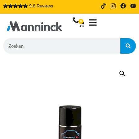
9.8 Reviews
14 dagen proefrijden bij online
bestellen
0