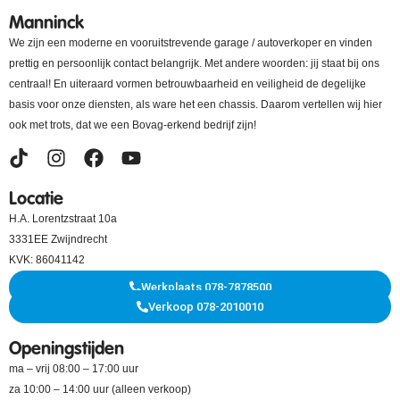
Manninck
We zijn een moderne en vooruitstrevende garage / autoverkoper en vinden
prettig en persoonlijk contact belangrijk. Met andere woorden: jij staat bij ons
centraal! En uiteraard vormen betrouwbaarheid en veiligheid de degelijke
basis voor onze diensten, als ware het een chassis. Daarom vertellen wij hier
ook met trots, dat we een Bovag-erkend bedrijf zijn!
Locatie
H.A. Lorentzstraat 10a
3331EE Zwijndrecht
KVK: 86041142
Werkplaats 078-7878500
Verkoop 078-2010010
Openingstijden
ma – vrij 08:00 – 17:00 uur
za 10:00 – 14:00 uur (alleen verkoop)