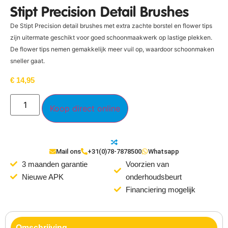
Stipt Precision Detail Brushes
De Stipt Precision detail brushes met extra zachte borstel en flower tips
zijn uitermate geschikt voor goed schoonmaakwerk op lastige plekken.
De flower tips nemen gemakkelijk meer vuil op, waardoor schoonmaken
sneller gaat.
€
14,95
Koop direct online
Mail ons
+31(0)78-7878500
Whatsapp
3 maanden garantie
Voorzien van
Nieuwe APK
onderhoudsbeurt
Financiering mogelijk
Omschrijving