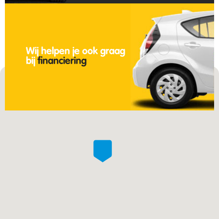
Wij helpen je ook graag
bij
financiering