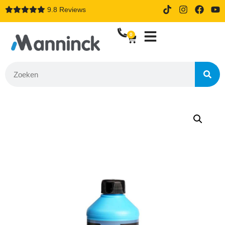
9.8 Reviews
14 dagen proefrijden bij online
bestellen
0