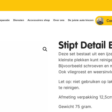
Co
eparatie
Diensten
Accessoires shop
Over ons
De juiste auto kiezen
Stipt Detail
Deze set bestaat uit een ijz
kleinste plekken kunt reinig
Bijvoorbeeld schroeven en m
Ook vliegroest en weersinv
Let op: niet gebruiken op l
te reinigen.
Afmeting verpakking 12,5c
Gewicht 75 gram.