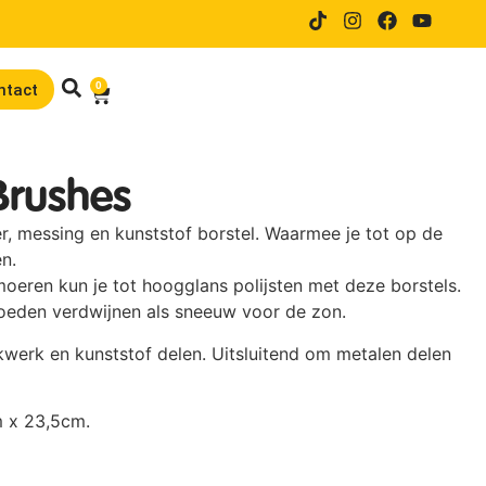
14 dagen proefrijden bij online
0
ntact
 Brushes
er, messing en kunststof borstel. Waarmee je tot op de
en.
oeren kun je tot hoogglans polijsten met deze borstels.
loeden verdwijnen als sneeuw voor de zon.
akwerk en kunststof delen. Uitsluitend om metalen delen
m x 23,5cm.