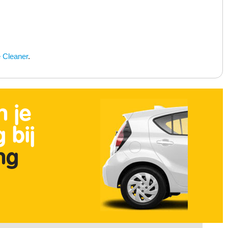
e Cleaner
.
n je
 bij
ing