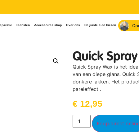
Co
eparatie
Diensten
Accessoires shop
Over ons
De juiste auto kiezen
Quick Spra
Quick Spray Wax is het idea
van een diepe glans. Quick 
donkere lakken. Het produc
pareleffect .
€
12,95
Koop direct onlin