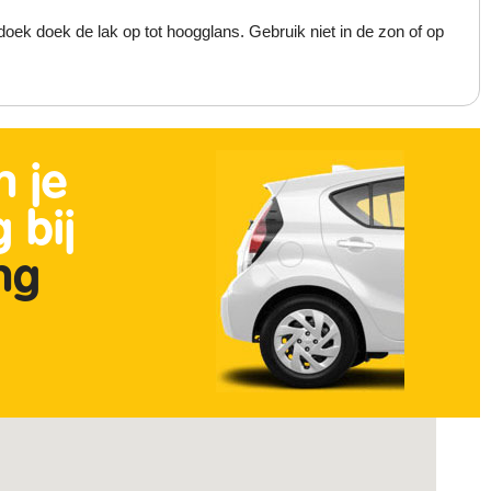
ek doek de lak op tot hoogglans. Gebruik niet in de zon of op
n je
 bij
ing