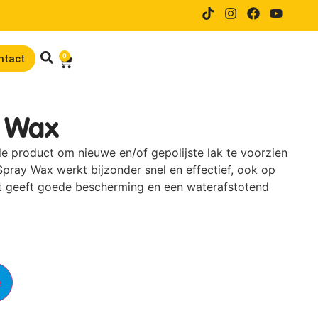
14 dagen proefrijden bij online
0
ntact
y Wax
le product om nieuwe en/of gepolijste lak te voorzien
Spray Wax werkt bijzonder snel en effectief, ook op
t geeft goede bescherming en een waterafstotend
e