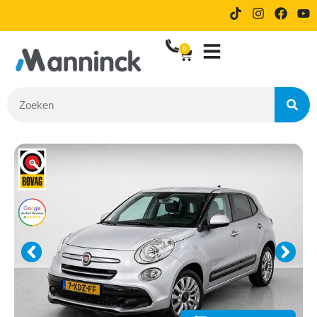
9.8 Reviews
14 dagen proefrijden bij online
bestellen
0