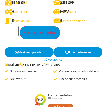
114837
Z912FF
Tellerstand
Kenteken
H
MPV
Transmissie
Carrosserie
5
5
Aantal deuren
Aantal zitplaatsen
Koop direct online
Maak een proefrit
Ik heb interesse
Vergelijken
Mail ons
+31782010010
Whatsapp
3 maanden garantie
Voorzien van onderhoudsbeurt
Nieuwe APK
Financiering mogelijk