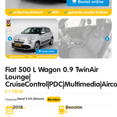
Fiat 500 L Wagon 0.9 TwinAir
Lounge|
CruiseControl|PDC|Multimedia|Airco
€
7.750,00
Vanaf €
141,48
/mnd
Bereken
Financier
2018
Benzine
bouwjaar
Brandstof