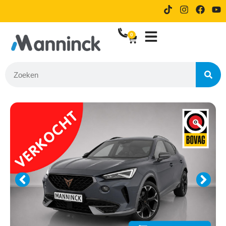
9.8 Reviews
14 dagen proefrijden bij online
bestellen
0