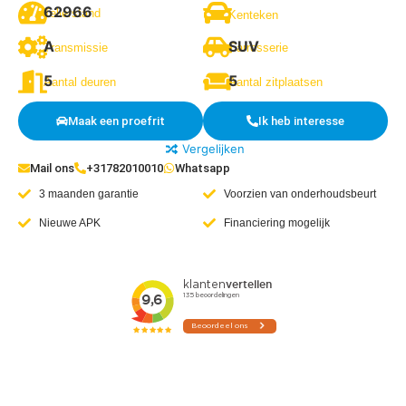
62966
Tellerstand
Kenteken
A
SUV
Transmissie
Carrosserie
5
5
Aantal deuren
Aantal zitplaatsen
Maak een proefrit
Ik heb interesse
Vergelijken
Mail ons
+31782010010
Whatsapp
3 maanden garantie
Voorzien van onderhoudsbeurt
Nieuwe APK
Financiering mogelijk