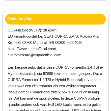
Omschrijving
CO₂-uitstoot (WLTP):
28 g/km
EU verantwoordelijke: SEAT CUPRA S.A.U. Autovía A-2
Km. 585 08760 Martorell, ES 00800-60004020
https://www.cupraofficial.com/
customercare@cupraofficial.com
Een keurige auto, dat is deze CUPRA Formentor 1.4 TSI e-
Hybrid Essential|, die 62966 kilometer heeft gelopen. Deze
CUPRA Formentor 1.4 TSI e-Hybrid Essential| is voorzien
van zowel een elektromotor als een verbrandingsmotor.
Ideale combi! Comfortabel zitten, ook als de rit onstuimig
is? Dat kan met de sportstoelen. In deze CUPRA profiteer
jij onder andere ook van: Full LED koplampen, extra getint
glas, in delen neerklapbare achterbank, LED-achterlichten,