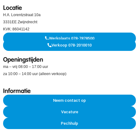
Locatie
H.A. Lorentzstraat 10a
3331EE Zwijndrecht
KVK: 86041142
Werkplaats 078-7878500
Verkoop 078-2010010
Openingstijden
ma – vrij 08:00 – 17:00 uur
za 10:00 – 14:00 uur (alleen verkoop)
Informatie
Neem contact op
Vacature
Pechhulp