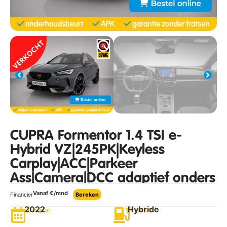
CUPRA Formentor 1.4 TSI e-
Hybrid VZ|245PK|Keyless
Carplay|ACC|Parkeer
Ass|Camera|DCC adaptief onders
Vanaf €
/mnd
Bereken
Financier
2022
Hybride
bouwjaar
Brandstof