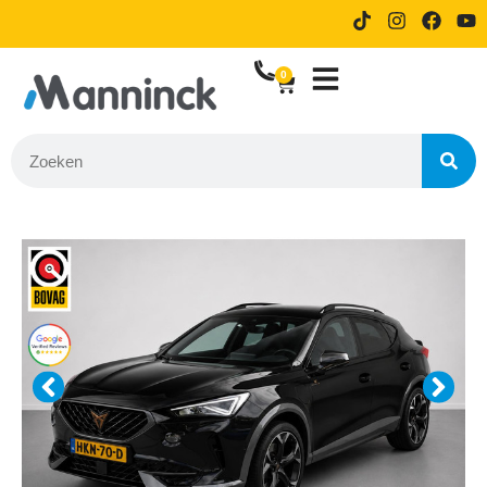
9.8 Reviews
14 dagen proefrijden bij online
bestellen
0