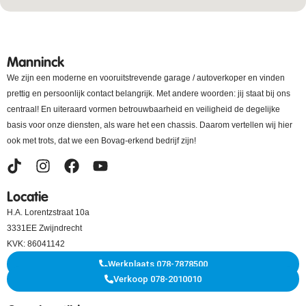
Manninck
We zijn een moderne en vooruitstrevende garage / autoverkoper en vinden
prettig en persoonlijk contact belangrijk. Met andere woorden: jij staat bij ons
centraal! En uiteraard vormen betrouwbaarheid en veiligheid de degelijke
basis voor onze diensten, als ware het een chassis. Daarom vertellen wij hier
ook met trots, dat we een Bovag-erkend bedrijf zijn!
Locatie
H.A. Lorentzstraat 10a
3331EE Zwijndrecht
KVK: 86041142
Werkplaats 078-7878500
Verkoop 078-2010010