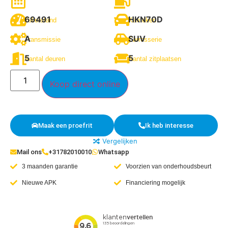
69491
HKN70D
Tellerstand
Kenteken
A
SUV
Transmissie
Carrosserie
5
5
Aantal deuren
Aantal zitplaatsen
Koop direct online
Maak een proefrit
Ik heb interesse
Vergelijken
Mail ons
+31782010010
Whatsapp
3 maanden garantie
Voorzien van onderhoudsbeurt
Nieuwe APK
Financiering mogelijk