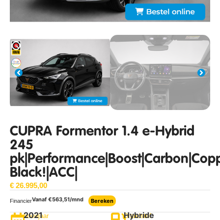
CUPRA Formentor 1.4 e-Hybrid
245
pk|Performance|Boost|Carbon|Cop
Black!|ACC|
€
26.995,00
Vanaf €
563,51
/mnd
Bereken
Financier
2021
Hybride
bouwjaar
Brandstof