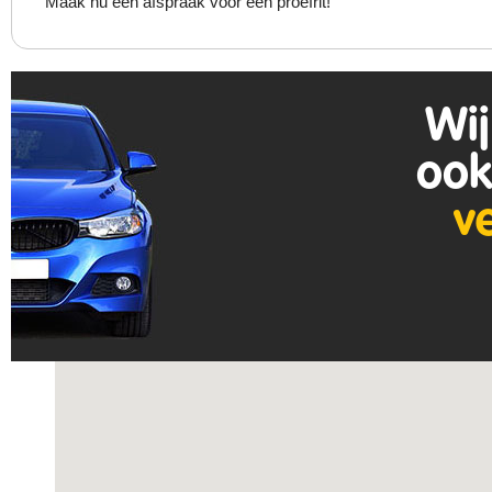
Maak nu een afspraak voor een proefrit!
Wij
ook
v