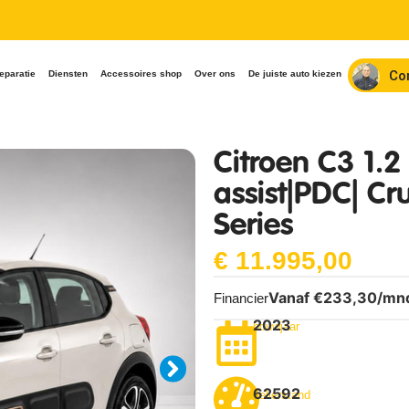
Co
eparatie
Diensten
Accessoires shop
Over ons
De juiste auto kiezen
Citroen C3 1.
assist|PDC| Cru
Series
€
11.995,00
Vanaf €
233,30
/mn
Financier
2023
bouwjaar
62592
Tellerstand