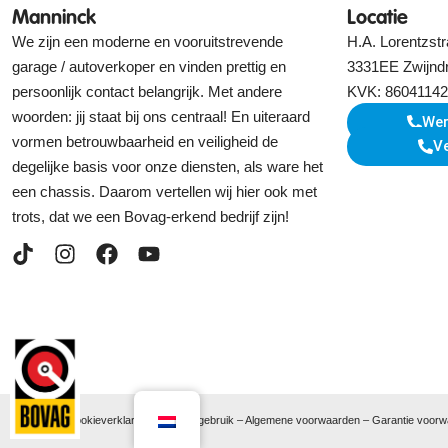
Manninck
Locatie
We zijn een moderne en vooruitstrevende
H.A. Lorentzstr
garage / autoverkoper en vinden prettig en
3331EE Zwijnd
persoonlijk contact belangrijk. Met andere
KVK: 86041142
woorden: jij staat bij ons centraal! En uiteraard
Wer
vormen betrouwbaarheid en veiligheid de
V
degelijke basis voor onze diensten, als ware het
een chassis. Daarom vertellen wij hier ook met
trots, dat we een Bovag-erkend bedrijf zijn!
Privacy- en cookieverklaring
–
Cookie gebruik
–
Algemene voorwaarden
–
Garantie voor