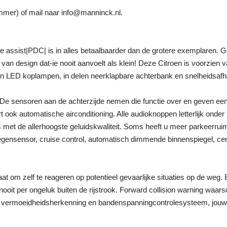
mer) of mail naar info@manninck.nl.
 assist|PDC| is in alles betaalbaarder dan de grotere exemplaren. 
 van design dat-ie nooit aanvoelt als klein! Deze Citroen is voorzie
en LED koplampen, in delen neerklapbare achterbank en snelheidsafha
 De sensoren aan de achterzijde nemen die functie over en geven e
ort ook automatische airconditioning. Alle audioknoppen letterlijk ond
ers met de allerhoogste geluidskwaliteit. Soms heeft u meer parkeerr
 regensensor, cruise control, automatisch dimmende binnenspiegel, ce
t om zelf te reageren op potentieel gevaarlijke situaties op de weg. 
oit per ongeluk buiten de rijstrook. Forward collision warning waars
t, vermoeidheidsherkenning en bandenspanningcontrolesysteem, jouw rit