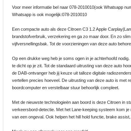
Voor meer informatie bel naar 078-2010010(ook Whatsapp num
Whatsapp is ook mogelijk:078-2010010
Een compacte auto als deze Citroen C3 1.2 Apple Carplay|Lane
brandstofverbruik, verzekering en ga zo maar door. En zo slim
vijfversnellingsbak. Tot de voorzieningen van deze auto behor
Op een drukke weg heb je soms ogen in je achterhoofd nodig.
te dicht op je zit. Tot de standaard uitrusting van deze auto ho
de DAB-ontvanger heb jij keuze uit talloze digitale radiozend
vertellen precies hoeveel. De uitrusting van deze auto is met
boordcomputer en verstelbaar stuur behoorlijk compleet.
Met de nieuwste technologieën aan boord is deze Citroen in staa
verkeersbord-detectie. Met het Lane-keeping systeem kom je no
van een ongeval. Ook helpen het hill hold functie, brake assis