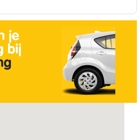
n je
 bij
ing