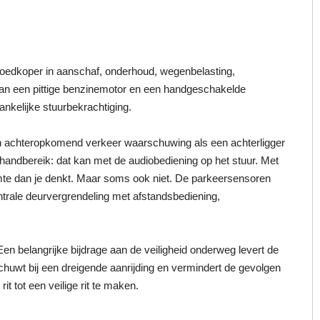
Goedkoper in aanschaf, onderhoud, wegenbelasting,
n van een pittige benzinemotor en een handgeschakelde
nkelijke stuurbekrachtiging.
en achteropkomend verkeer waarschuwing als een achterligger
er handbereik: dat kan met de audiobediening op het stuur. Met
uimte dan je denkt. Maar soms ook niet. De parkeersensoren
ntrale deurvergrendeling met afstandsbediening,
Een belangrijke bijdrage aan de veiligheid onderweg levert de
chuwt bij een dreigende aanrijding en vermindert de gevolgen
 tot een veilige rit te maken.