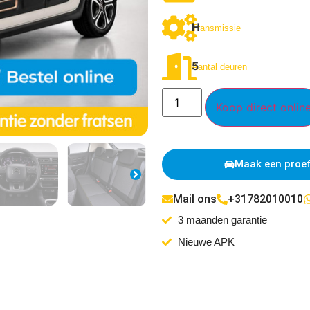
H
Transmissie
5
Aantal deuren
Koop direct onlin
Maak een proef
Mail ons
+31782010010
3 maanden garantie
Nieuwe APK