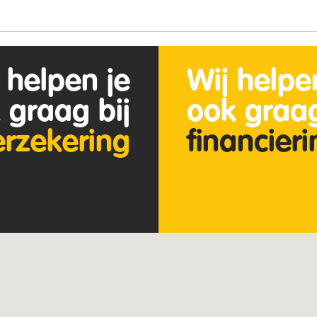
 helpen je
Wij helpe
 graag bij
ook graag
erzekering
financier