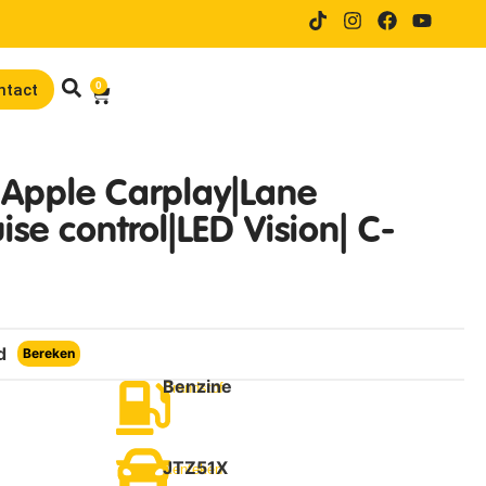
14 dagen proefrijden bij online
0
ntact
2 Apple Carplay|Lane
ise control|LED Vision| C-
d
Bereken
Benzine
Brandstof
JTZ51X
Kenteken