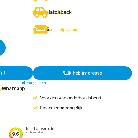
Hatchback
Carrosserie
5
Aantal zitplaatsen
e
rit
Ik heb interesse
Vergelijken
Whatsapp
Voorzien van onderhoudsbeurt
Financiering mogelijk