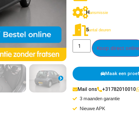
H
Transmissie
5
Aantal deuren
Koop direct onlin
Maak een proef
Mail ons
+31782010010
3 maanden garantie
Nieuwe APK