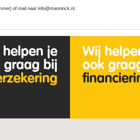
mer) of mail naar info@manninck.nl.
 helpen je
Wij helpe
 graag bij
ook graag
erzekering
financier