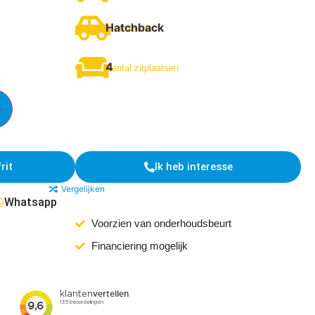
Hatchback
Carrosserie
4
Aantal zitplaatsen
e
rit
Ik heb interesse
Vergelijken
Whatsapp
Voorzien van onderhoudsbeurt
Financiering mogelijk