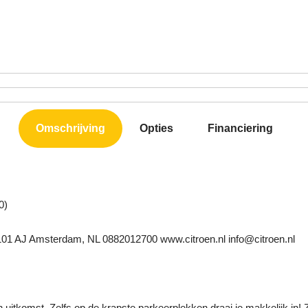
Omschrijving
Opties
Financiering
0)
1101 AJ Amsterdam, NL 0882012700 www.citroen.nl info@citroen.nl
 een uitkomst. Zelfs op de krapste parkeerplekken draai je makkelijk in!