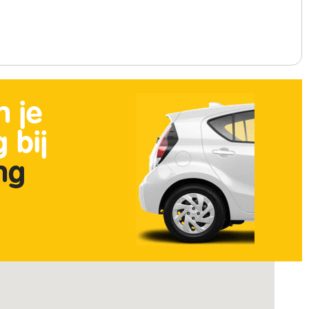
n je
 bij
ing