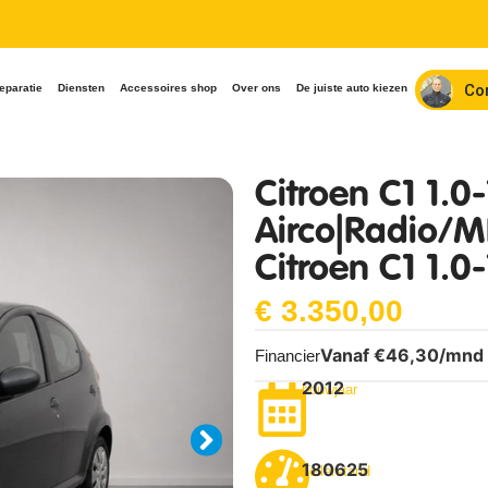
Co
eparatie
Diensten
Accessoires shop
Over ons
De juiste auto kiezen
Citroen C1 1.0
Airco|Radio/MP
Citroen C1 1.0
€
3.350,00
Vanaf €
46,30
/mnd
Financier
2012
bouwjaar
180625
Tellerstand