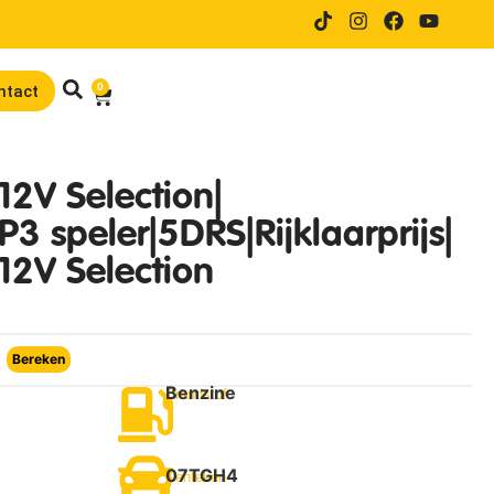
14 dagen proefrijden bij online
0
ntact
-12V Selection|
3 speler|5DRS|Rijklaarprijs|
-12V Selection
Bereken
Benzine
Brandstof
07TGH4
Kenteken