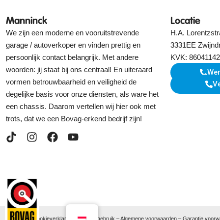
Manninck
Locatie
We zijn een moderne en vooruitstrevende
H.A. Lorentzstr
garage / autoverkoper en vinden prettig en
3331EE Zwijnd
persoonlijk contact belangrijk. Met andere
KVK: 86041142
woorden: jij staat bij ons centraal! En uiteraard
Wer
vormen betrouwbaarheid en veiligheid de
V
degelijke basis voor onze diensten, als ware het
een chassis. Daarom vertellen wij hier ook met
trots, dat we een Bovag-erkend bedrijf zijn!
Privacy- en cookieverklaring
–
Cookie gebruik
–
Algemene voorwaarden
–
Garantie voor