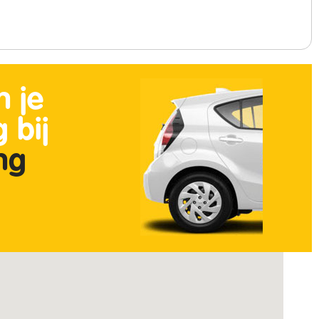
n je
 bij
ing