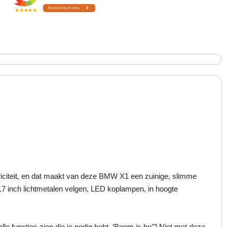
riciteit, en dat maakt van deze BMW X1 een zuinige, slimme
17 inch lichtmetalen velgen, LED koplampen, in hoogte
le functies zien die je nodig hebt. ‘Boem is ho’? Niet met deze