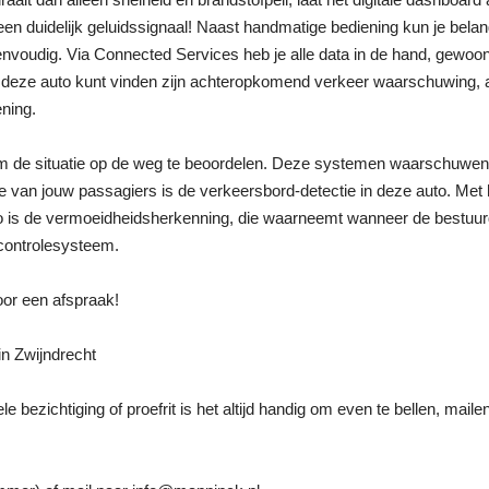
t een duidelijk geluidssignaal! Naast handmatige bediening kun je bel
voudig. Via Connected Services heb je alle data in de hand, gewoo
in deze auto kunt vinden zijn achteropkomend verkeer waarschuwing, 
ening.
 de situatie op de weg te beoordelen. Deze systemen waarschuwen je 
n die van jouw passagiers is de verkeersbord-detectie in deze auto. M
 auto is de vermoeidheidsherkenning, die waarneemt wanneer de bestuu
gcontrolesysteem.
or een afspraak!
n Zwijndrecht
e bezichtiging of proefrit is het altijd handig om even te bellen, maile