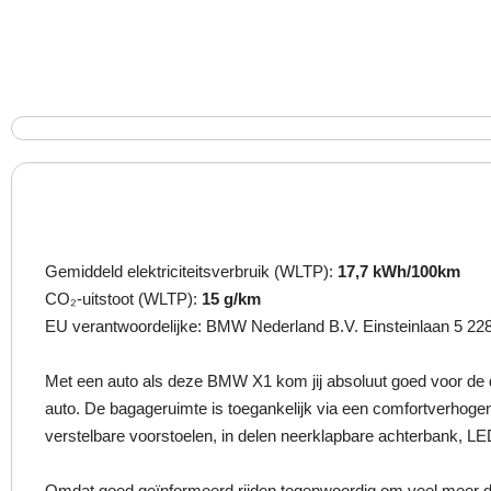
Gemiddeld elektriciteitsverbruik (WLTP):
17,7 kWh/100km
CO₂-uitstoot (WLTP):
15 g/km
EU verantwoordelijke: BMW Nederland B.V. Einsteinlaan 
Met een auto als deze BMW X1 kom jij absoluut goed voor de d
auto. De bagageruimte is toegankelijk via een comfortverhogen
verstelbare voorstoelen, in delen neerklapbare achterbank, LE
Omdat goed geïnformeerd rijden tegenwoordig om veel meer draai