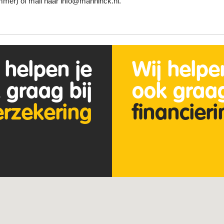
mer) of mail naar info@manninck.nl.
 helpen je
Wij helpe
 graag bij
ook graag
erzekering
financier