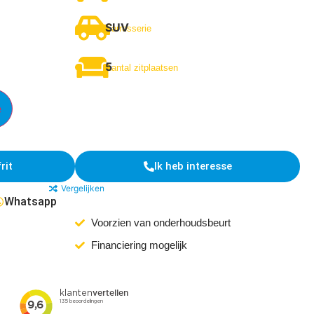
SUV
Carrosserie
5
Aantal zitplaatsen
e
rit
Ik heb interesse
Vergelijken
Whatsapp
Voorzien van onderhoudsbeurt
Financiering mogelijk