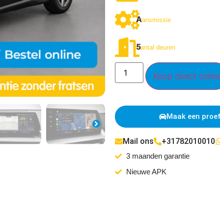
A
Transmissie
5
Aantal deuren
Koop direct onlin
Maak een proef
Mail ons
+31782010010
3 maanden garantie
Nieuwe APK