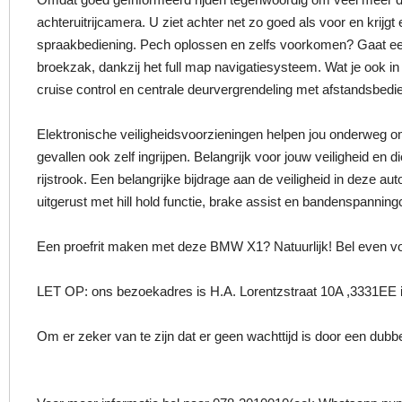
achteruitrijcamera. U ziet achter net zo goed als voor en krijg
spraakbediening. Pech oplossen en zelfs voorkomen? Gaat een
broekzak, dankzij het full map navigatiesysteem. Wat je ook 
cruise control en centrale deurvergrendeling met afstandsbedi
Elektronische veiligheidsvoorzieningen helpen jou onderweg om
gevallen ook zelf ingrijpen. Belangrijk voor jouw veiligheid e
rijstrook. Een belangrijke bijdrage aan de veiligheid in deze
uitgerust met hill hold functie, brake assist en bandenspannin
Een proefrit maken met deze BMW X1? Natuurlijk! Bel even vo
LET OP: ons bezoekadres is H.A. Lorentzstraat 10A ,3331EE i
Om er zeker van te zijn dat er geen wachttijd is door een dubbel