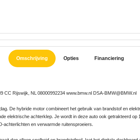
Omschrijving
Opties
Financiering
5 2289 CC Rijswijk, NL 08000992234 www.bmw.nl DSA-BMW@BMW.nl
ag. De hybride motor combineert het gebruik van brandstof en elekt
de elektrische achterklep. Je wordt in deze auto ook getrakteerd op 
D-achterlichten en verwarmde ruitensproeiers.
t dan alleen snelheid en brandstofpeil, laat het digitale dashboard al