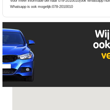
Voor meer informatie bel naar 078-2010010(ook Whatsapp num
Whatsapp is ook mogelijk:078-2010010
Wij
ook
v