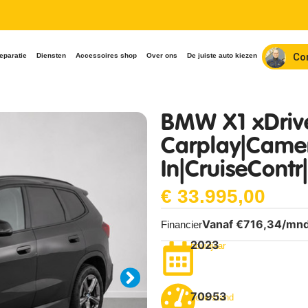
Co
eparatie
Diensten
Accessoires shop
Over ons
De juiste auto kiezen
BMW X1 xDrive
Carplay|Camer
In|CruiseContr|
€
33.995,00
Vanaf €
716,34
/mn
Financier
2023
bouwjaar
70953
Tellerstand