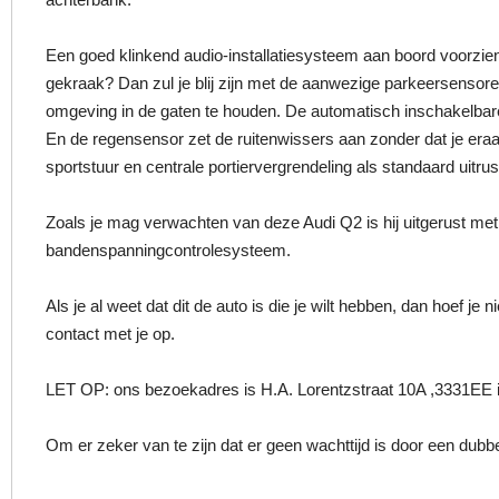
Een goed klinkend audio-installatiesysteem aan boord voorzien
gekraak? Dan zul je blij zijn met de aanwezige parkeersensoren
omgeving in de gaten te houden. De automatisch inschakelbare v
En de regensensor zet de ruitenwissers aan zonder dat je eraan 
sportstuur en centrale portiervergrendeling als standaard uitrus
Zoals je mag verwachten van deze Audi Q2 is hij uitgerust m
bandenspanningcontrolesysteem.
Als je al weet dat dit de auto is die je wilt hebben, dan hoef j
contact met je op.
LET OP: ons bezoekadres is H.A. Lorentzstraat 10A ,3331EE i
Om er zeker van te zijn dat er geen wachttijd is door een dubbel