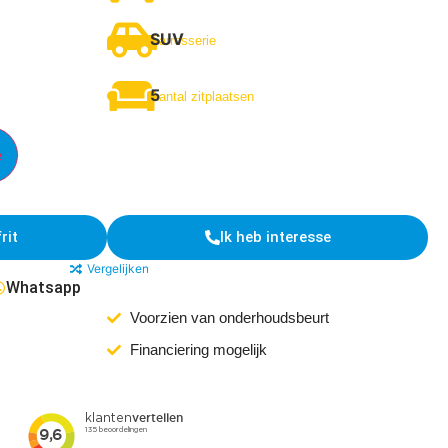
SUV
Carrosserie
5
Aantal zitplaatsen
e
rit
Ik heb interesse
Vergelijken
Whatsapp
Voorzien van onderhoudsbeurt
Financiering mogelijk