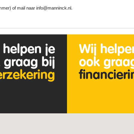
mer) of mail naar info@manninck.nl.
 helpen je
Wij helpe
 graag bij
ook graag
erzekering
financier