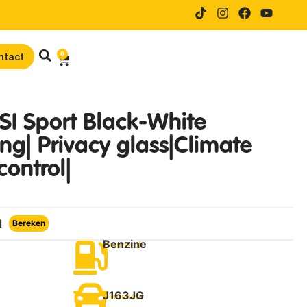
14 dagen proefrijden bij online
0
ntact
SI Sport Black-White
ng| Privacy glass|Climate
control|
d
Bereken
Benzine
Brandstof
J163JG
Kenteken