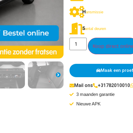
H
Transmissie
5
Aantal deuren
Koop direct onlin
Maak een proef
Mail ons
+31782010010
3 maanden garantie
Nieuwe APK