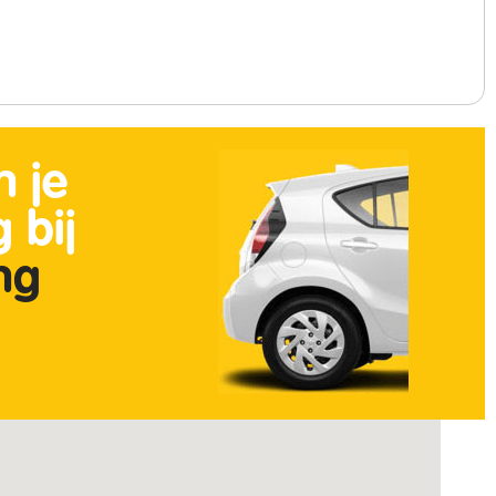
n je
 bij
ing