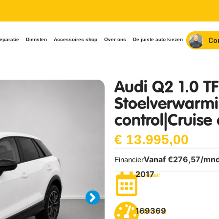
Co
eparatie
Diensten
Accessoires shop
Over ons
De juiste auto kiezen
Audi Q2 1.0 TF
Stoelverwarmi
control|Cruise 
€
13.995,00
Vanaf €
276,57
/mn
Financier
2017
bouwjaar
169369
Tellerstand