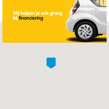
Wij helpen je ook graag
bij
financiering