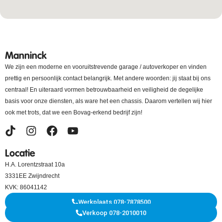
Manninck
We zijn een moderne en vooruitstrevende garage / autoverkoper en vinden
prettig en persoonlijk contact belangrijk. Met andere woorden: jij staat bij ons
centraal! En uiteraard vormen betrouwbaarheid en veiligheid de degelijke
basis voor onze diensten, als ware het een chassis. Daarom vertellen wij hier
ook met trots, dat we een Bovag-erkend bedrijf zijn!
Locatie
H.A. Lorentzstraat 10a
3331EE Zwijndrecht
KVK: 86041142
Werkplaats 078-7878500
Verkoop 078-2010010