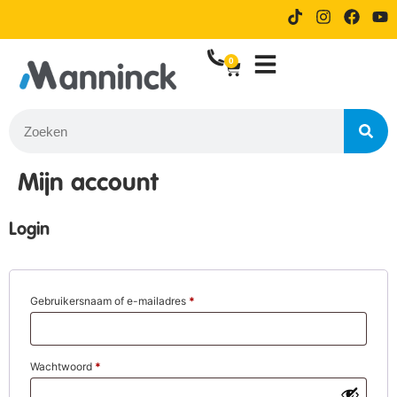
9.8 Reviews
14 dagen proefrijden bij online
bestellen
0
Mijn account
Login
Gebruikersnaam of e-mailadres
*
Wachtwoord
*