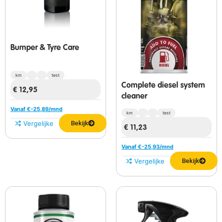
Bumper & Tyre Care
km
test
Complete diesel system
€
12,95
cleaner
Vanaf €
-25,89
/mnd
km
test
Vergelijken
Bekijk
€
11,23
Vanaf €
-25,93
/mnd
Vergelijken
Bekijk