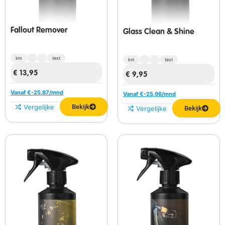
Fallout Remover
Glass Clean & Shine
km
test
km
test
€
13,95
€
9,95
Vanaf €
-25,87
/mnd
Vanaf €
-25,96
/mnd
Vergelijken
Bekijk
Vergelijken
Bekijk