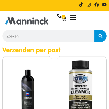
14 dagen proefrijden bij online
All-in-prijs
bestellen
0
Verzenden per post