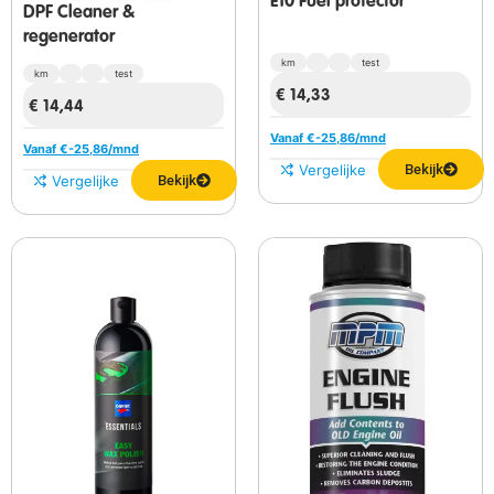
E10 Fuel protector
DPF Cleaner &
regenerator
km
test
km
test
€
14,33
€
14,44
Vanaf €
-25,86
/mnd
Vanaf €
-25,86
/mnd
Vergelijken
Bekijk
Vergelijken
Bekijk