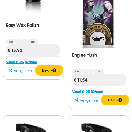
Easy Wax Polish
km
test
€
13,95
Engine flush
Vanaf €
-25,87
/mnd
Vergelijken
Bekijk
km
test
€
11,54
Vanaf €
-25,92
/mnd
Vergelijken
Bekijk