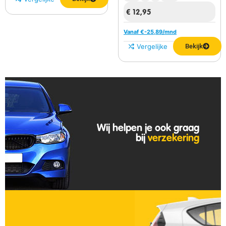
€
12,95
Vanaf €
-25,89
/mnd
Vergelijken
Bekijk
Wij helpen je ook graag
bij
verzekering