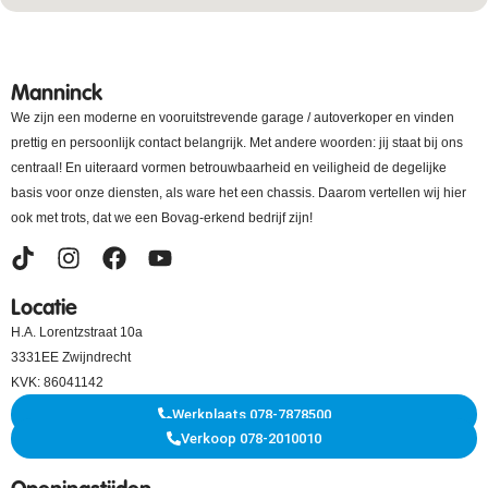
Manninck
We zijn een moderne en vooruitstrevende garage / autoverkoper en vinden
prettig en persoonlijk contact belangrijk. Met andere woorden: jij staat bij ons
centraal! En uiteraard vormen betrouwbaarheid en veiligheid de degelijke
basis voor onze diensten, als ware het een chassis. Daarom vertellen wij hier
ook met trots, dat we een Bovag-erkend bedrijf zijn!
Locatie
H.A. Lorentzstraat 10a
3331EE Zwijndrecht
KVK: 86041142
Werkplaats 078-7878500
Verkoop 078-2010010