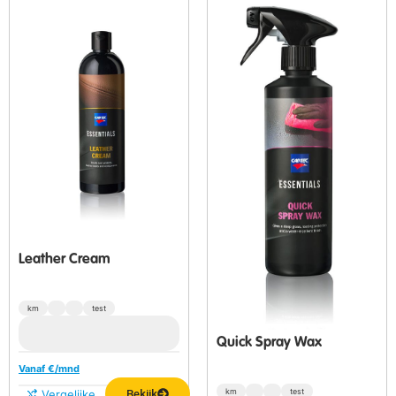
Leather Cream
km
test
Quick Spray Wax
Vanaf €
/mnd
km
test
Vergelijken
Bekijk