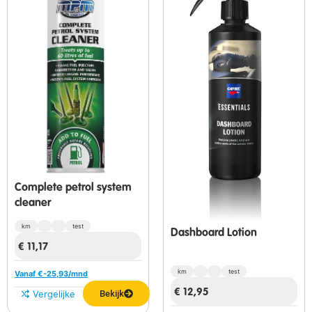
Complete petrol system
cleaner
km
test
Dashboard Lotion
€
11,17
km
test
Vanaf €
-25,93
/mnd
€
12,95
Vergelijken
Bekijk