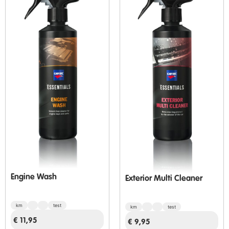
Engine Wash
Exterior Multi Cleaner
km
test
km
test
€
11,95
€
9,95