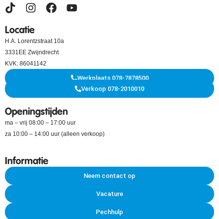
Locatie
H.A. Lorentzstraat 10a
3331EE Zwijndrecht
KVK: 86041142
Werkplaats 078-7878500
Verkoop 078-2010010
Openingstijden
ma – vrij 08:00 – 17:00 uur
za 10:00 – 14:00 uur (alleen verkoop)
Informatie
Neem contact op
Vacature
Pechhulp