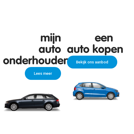
ik wil
mijn
ik wil
een
auto
auto kopen
onderhouden
Bekijk ons aanbod
Lees meer