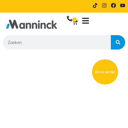
9.8 Reviews
14 dagen proefrijden bij online
bestellen
0
Airco actie!
Welkom bij Autogarage Manninck
Jouw Betrouwbare Partner in Reparaties,
APK en Autoverkoop in Dordrecht en
Zwijndrecht!