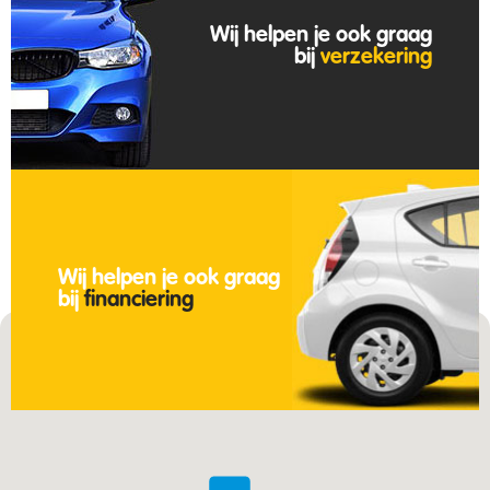
bezoek maar het is de moeite waard! Raad
Wij helpen je ook graag
zeker dit bedrijf aan voor anderen die een
bij
verzekering
auto zoeken.
Dave M
BMW116i
Wij helpen je ook graag
bij
financiering