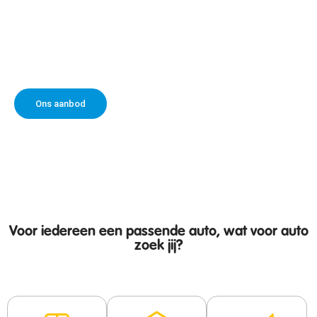
Bij Autogarage Manninck draait alles om klanttevredenheid. We zijn een
klantgericht bedrijf dat toevallig ook auto’s verkoopt! Of je nu je auto wilt
laten repareren, een APK-keuring nodig hebt of een nieuwe wagen zoekt,
wij staan voor je klaar. Als Bovag-erkend bedrijf bieden we de beste service
met een persoonlijke touch.
Ons aanbod
Voor iedereen een passende auto, wat voor auto
zoek jij?