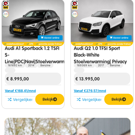
Audi A1 Sportback 1.2 TSFI
Audi Q2 1.0 TFSI Sport
S-
Black-White
Line|PDC|Navi|Stoelverwarming|Bluetooth
Stoelverwarming| Privacy
161692 km
2014
Benzine
169369 km
2017
Benzine
glass|Climate
control|Cruise control|
€
8.995,00
€
13.995,00
Vanaf €
168,41
/mnd
Vanaf €
276,57
/mnd
Vergelijken
Bekijk
Vergelijken
Bekijk